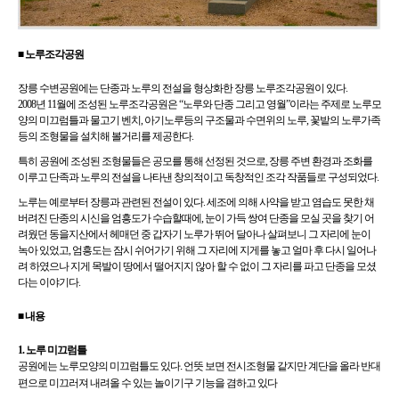
■ 노루조각공원
장릉 수변공원에는 단종과 노루의 전설을 형상화한 장릉 노루조각공원이 있다.
2008년 11월에 조성된 노루조각공원은 “노루와 단종 그리고 영월”이라는 주제로 노루모
양의 미끄럼틀과 물고기 벤치, 아기노루등의 구조물과 수면위의 노루, 꽃밭의 노루가족
등의 조형물을 설치해 볼거리를 제공한다.
특히 공원에 조성된 조형물들은 공모를 통해 선정된 것으로, 장릉 주변 환경과 조화를
이루고 단족과 노루의 전설을 나타낸 창의적이고 독창적인 조각 작품들로 구성되었다.
노루는 예로부터 장릉과 관련된 전설이 있다. 세조에 의해 사약을 받고 염습도 못한 채
버려진 단종의 시신을 엄흥도가 수습할때에, 눈이 가득 쌍여 단종을 모실 곳을 찾기 어
려웠던 동을지산에서 헤매던 중 갑자기 노루가 뛰어 달아나 살펴보니 그 자리에 눈이
녹아 있었고, 엄흥도는 잠시 쉬어가기 위해 그 자리에 지게를 놓고 얼마 후 다시 일어나
려 하였으나 지게 목발이 땅에서 떨어지지 않아 할 수 없이 그 자리를 파고 단종을 모셨
다는 이야기다.
■ 내용
1. 노루 미끄럼틀
공원에는 노루모양의 미끄럼틀도 있다. 언뜻 보면 전시조형물 같지만 계단을 올라 반대
편으로 미끄러져 내려올 수 있는 놀이기구 기능을 겸하고 있다