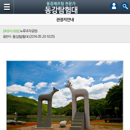
관광지안내
노루조각공원
[휴양지/공원]
: 동강탐험대
(2016.05.20 10:25)
글쓴이