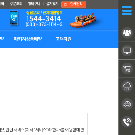
예약
주문조회
장바구니
즐겨찾기
단체견적
Nav close
약
패키지상품예약
고객지원
넷 관련 서비스(이하 “서비스”라 한다)를 이용함에 있