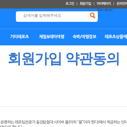
로그인
회원가입
마이페이지
온라인
Nav open
기타레포츠
체험&테마여행
숙박/여행정보
레포츠상품예
회원가입 약관동의
 운영하는 래프팅전문가 동강탐험대 사이버 몰(이하 “몰”이라 한다)에서 제공하는 인터