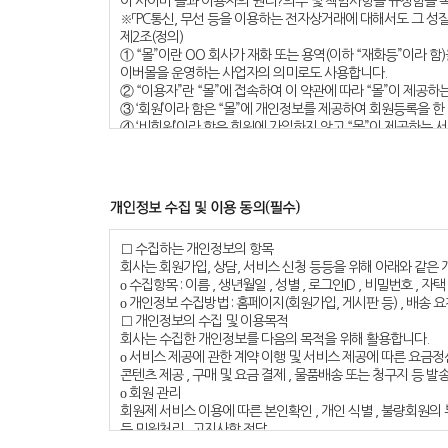
어 사이버 몰과 이용자의 권리?의무 및 책임사항을 규정함을 
※「PC통신, 무선 등을 이용하는 전자상거래에 대해서도 그 성
제2조(정의)
① “몰”이란 OO 회사가 재화 또는 용역(이하 “재화등”이라
이버몰을 운영하는 사업자의 의미로도 사용합니다.
② “이용자”란 “몰”에 접속하여 이 약관에 따라 “몰”이 제공
③ ‘회원’이라 함은 “몰”에 개인정보를 제공하여 회원등록을 한
④ ‘비회원’이라 함은 회원에 가입하지 않고 “몰”이 제공하는 
제3조 (약관등의 명시와 설명 및 개정)
① “몰”은 이 약관의 내용과 상호 및 대표자 성명, 영업소 
개인정보관리책임자등을 이용자가 쉽게 알 수 있도록 00 사이버
② “몰은 이용자가 약관에 동의하기에 앞서 약관에 정하여져 
여 이용자의 확인을 구하여야 합니다.
③ “몰”은 전자상거래등에서의소비자보호에관한법률, 약관의
□ 수집하는 개인정보의 항목
하지 않는 범위에서 이 약관을 개정할 수 있습니다.
회사는 회원가입, 상담, 서비스 신청 등등을 위해 아래와 같은
④ “몰”이 약관을 개정할 경우에는 적용일자 및 개정사유를 
ο 수집항목 : 이름 , 생년월일 , 성별 , 로그인ID , 비밀번호 , 
다만, 이용자에게 불리하게 약관내용을 변경하는 경우에는 최소한 30일 이상의 사전 유예기간을 두고 공지합니
ο 개인정보 수집방법 : 홈페이지(회원가입, 게시판 등) , 배송 
표시합니다.
□ 개인정보의 수집 및 이용목적
⑤ “몰”이 약관을 개정할 경우에는 그 개정약관은 그 적용일
회사는 수집한 개인정보를 다음의 목적을 위해 활용합니다.
결한 이용자가 개정약관 조항의 적용을 받기를 원하는 뜻을 제3
ο 서비스 제공에 관한 계약 이행 및 서비스 제공에 따른 요금정
⑥ 이 약관에서 정하지 아니한 사항과 이 약관의 해석에 
콘텐츠 제공 , 구매 및 요금 결제 , 물품배송 또는 청구지 등 발
및 관계법령 또는 상관례에 따릅니다.
ο 회원 관리
제4조(서비스의 제공 및 변경)
회원제 서비스 이용에 따른 본인확인 , 개인 식별 , 불량회원의 
① “몰”은 다음과 같은 업무를 수행합니다.
등 민원처리 , 고지사항 전달
1. 재화 또는 용역에 대한 정보 제공 및 구매계약의 체결
ο 마케팅 및 광고에 활용