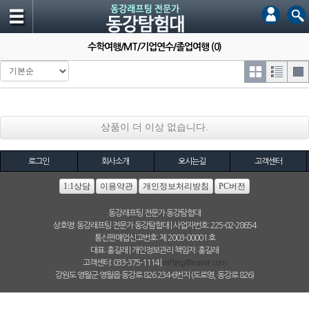
수학여행/MT/기업연수/졸업여행 (0)
상품이 더 이상 없습니다.
로그인
회사소개
오시는길
고객센터
1:1상담
이용약관
개인정보처리방침
PC버전
동강래프팅 전문가 동강탐험대
상호명: 동강래프팅 전문가 동강탐험대 | 사업자번호: 225-02-28654
통신판매업신고번호: 제 2003-00001 호
대표: 홍길래 | 개인정보관리 책임자: 홍길래
고객센터: 033-375-1114 |
rafting@naver.com
강원도 영월군 영월읍 동강로 826 234-6번지 (도로명, 동강로 826)
(C)동강래프팅 전문가 동강탐험대 All rights reserved. hosting by WHOIS